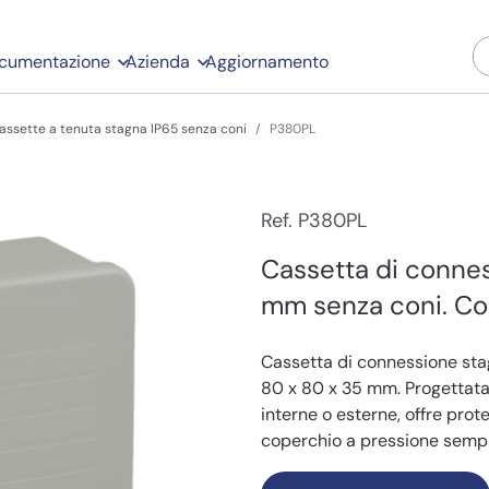
cumentazione
Azienda
Aggiornamento
assette a tenuta stagna IP65 senza coni
P380PL
Ref. P380PL
Cassetta di connes
mm senza coni. Col
Cassetta di connessione stag
80 x 80 x 35 mm. Progettata p
interne o esterne, offre prote
coperchio a pressione sempli