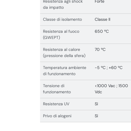
Resistenza agli shock
Forte
da impatto
Classe di isolamento
Classe II
Resistenza al fuoco
650 ºC
(GWEPT)
Resistenza al calore
70 ºC
(pressione della sfera)
Temperatura ambiente
-5 ºC ; +60 ºC
di funzionamento
Tensione di
<1000 Vac ; 1500
funzionamento
Vdc
Resistenza UV
Sì
Privo di alogeni
Sì