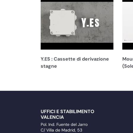
Y.ES : Cassette di derivazione
Moun
stagne
(Sol
UFFICI E STABILIMENTO
VALENCIA
Pol. Ind. Fuente del Jarro
C/ Villa de Madrid, 53