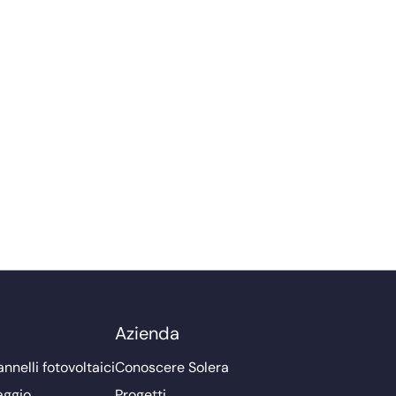
Azienda
nnelli fotovoltaici
Conoscere Solera
aggio
Progetti