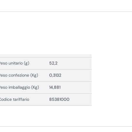
Peso unitario (g)
52,2
Peso confezione (Kg)
0,3132
Peso imballaggio (Kg)
14,881
Codice tariffario
85381000