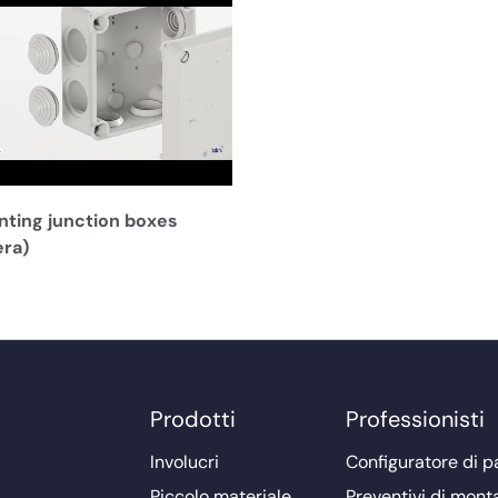
ting junction boxes
era)
Prodotti
Professionisti
Involucri
Configuratore di pa
Piccolo materiale
Preventivi di mont