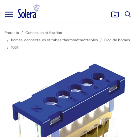
Produits
Connexion et fixation
Bornes, connecteurs et tubes thermorétracttables
Bloc de bornes
105N